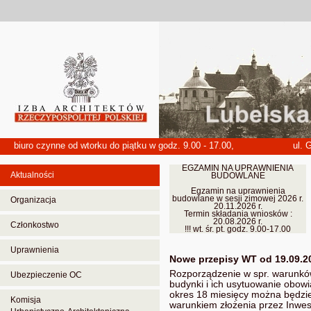
biuro czynne od wtorku do piątku w godz. 9.00 - 17.00,
ul. 
EGZAMIN NA UPRAWNIENIA
Aktualności
BUDOWLANE
Egzamin na uprawnienia
budowlane w sesji zimowej 2026 r.
Organizacja
20.11.2026 r.
Termin składania wniosków :
20.08.2026 r.
Członkostwo
!!! wt. śr. pt. godz. 9.00-17.00
Uprawnienia
Nowe przepisy WT od 19.09.202
Rozporządzenie w spr. warunkó
Ubezpieczenie OC
budynki i ich usytuowanie obowi
okres 18 miesięcy można będzi
Komisja
warunkiem złożenia przez Inwe