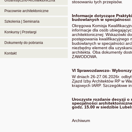
Urbanistyczno-Architektoniczna
stosowaniu tych przepisów.
Pracownie architektoniczne
Informacje dotyczące Prakty
budowlanych w specjalnosci 
Szkolenia | Seminaria
Okręgowa Komisja Kwalifikacyj
informacje dla osób ubiegający
Konkursy | Przetargi
architektonicznej: Wskazówki d
postępowania kwalifikacyjnego 
Dokumenty do pobrania
budowlanych w specjalności arc
niezbędny element dla uzyskan
architekta. Oba dokumenty d
Kontakt
ZAWODOWA.
VI Sprawozdawczo- Wyborczy 
W dniach 26-27.06.2026r. odby
Zjazd Izby Architektów RP w W
krajowych IARP. Szczegółowe in
Uroczyste rozdanie decyzji 
specjalności architektoniczne
godz. 15.00 w siedzibie Lubel
Archiwum